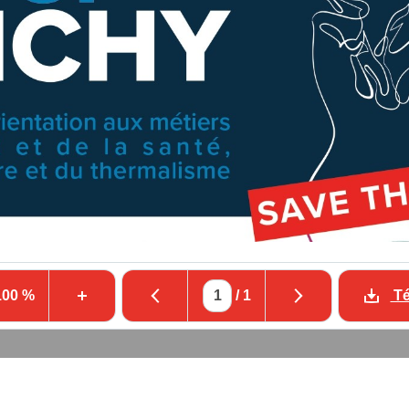
100 %
/
1
Té